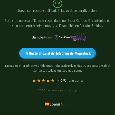
18+
Juega con responsabilidad. El juego debe ser diversión.
Este sitio no está afiliado ni respaldado por
Inout Games
. El contenido es
solo para entretenimiento. 🇺🇸 Disponible en Estados Unidos.
Únete al canal de Telegram de Megablock
Megablock
Términos y condiciones
Política de privacidad
Juego Responsable
|
|
|
|
Contacto
Aplicación
Códigos Bonus
|
|
★★★★★
4.9
/5
(
760
votos)
2026 mega-block-casino.app
Spanish
English