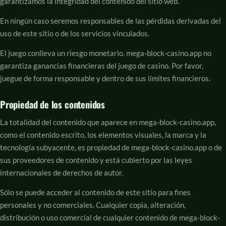
garantizamos la integridad del contenido del sitio web.
En ningún caso seremos responsables de las pérdidas derivadas del
uso de este sitio o de los servicios vinculados.
El juego conlleva un riesgo monetario. mega-block-casino.app no
garantiza ganancias financieras del juego de casino. Por favor,
juegue de forma responsable y dentro de sus límites financieros.
Propiedad de los contenidos
La totalidad del contenido que aparece en mega-block-casino.app,
como el contenido escrito, los elementos visuales, la marca y la
tecnología subyacente, es propiedad de mega-block-casino.app o de
sus proveedores de contenido y está cubierto por las leyes
internacionales de derechos de autor.
Sólo se puede acceder al contenido de este sitio para fines
personales y no comerciales. Cualquier copia, alteración,
distribución o uso comercial de cualquier contenido de mega-block-