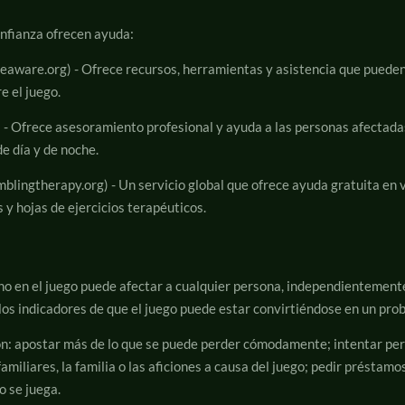
nfianza ofrecen ayuda:
aware.org) - Ofrece recursos, herramientas y asistencia que puede
e el juego.
- Ofrece asesoramiento profesional y ayuda a las personas afectadas 
e día y de noche.
lingtherapy.org) - Un servicio global que ofrece ayuda gratuita en 
s y hojas de ejercicios terapéuticos.
 en el juego puede afectar a cualquier persona, independientemente
 los indicadores de que el juego puede estar convirtiéndose en un pro
: apostar más de lo que se puede perder cómodamente; intentar pers
familiares, la familia o las aficiones a causa del juego; pedir préstam
o se juega.