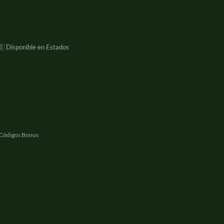
🇸 Disponible en Estados
Códigos Bonus