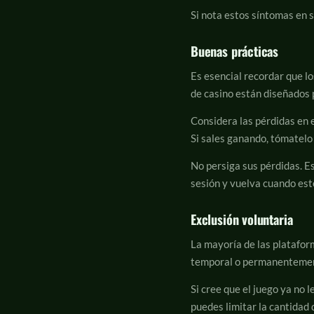
Si nota estos síntomas en s
Buenas prácticas
Es esencial recordar que l
de casino están diseñados 
Considera las pérdidas en e
Si sales ganando, tómatelo
No persiga sus pérdidas. Es
sesión y vuelva cuando est
Exclusión voluntaria
La mayoría de las platafor
temporal o permanentement
Si cree que el juego ya no 
puedes limitar la cantidad 