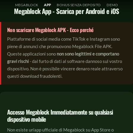
Vai
C
MEGABLOCK
APP
BONUS SENZA DEPOSITO
DEMO
Megablock
App - Scarica per Android e iOS
al
a
contenuto
s
a
Non scaricare
Megablock
APK - Ecco perché
A
Piattaforme di social media come TikTok e Instagram sono
p
piene di annunci che promuovono
Megablock
File APK.
p
Queste applicazioni sono
non sono legittimi e comportano
M
gravi rischi
- dal furto di dati al software dannoso sul vostro
e
dispositivo. Non è possibile vincere denaro reale attraverso
g
questi download fraudolenti.
a
b
l
o
c
Accesso
Megablock
Immediatamente su qualsiasi
k
dispositivo mobile
-
S
Non esiste un'app ufficiale di
Megablock
su App Store o