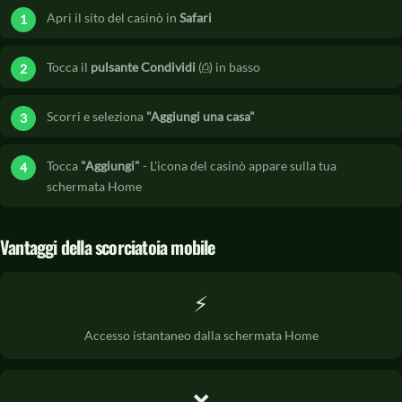
Apri il sito del casinò in
Safari
Tocca il
pulsante Condividi
(⎙) in basso
Scorri e seleziona
"Aggiungi una casa"
Tocca
"Aggiungi"
- L'icona del casinò appare sulla tua
schermata Home
Vantaggi della scorciatoia mobile
⚡
Accesso istantaneo dalla schermata Home
❌