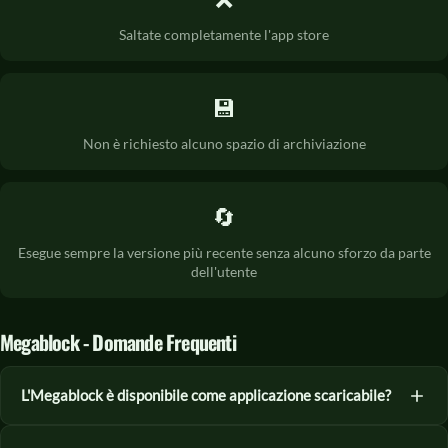
Saltate completamente l'app store
💾
Non è richiesto alcuno spazio di archiviazione
🔄
Esegue sempre la versione più recente senza alcuno sforzo da parte
dell'utente
Megablock
- Domande Frequenti
L'Megablock è disponibile come applicazione scaricabile?
No. Megablock non è disponibile come applicazione autonoma. È