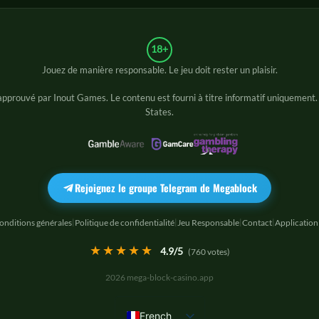
18+
Jouez de manière responsable. Le jeu doit rester un plaisir.
i approuvé par
Inout Games
. Le contenu est fourni à titre informatif uniquement
States.
Rejoignez le groupe Telegram de Megablock
onditions générales
Politique de confidentialité
Jeu Responsable
Contact
Application
|
|
|
|
★★★★★
4.9
/5
(
760
votes)
2026 mega-block-casino.app
French