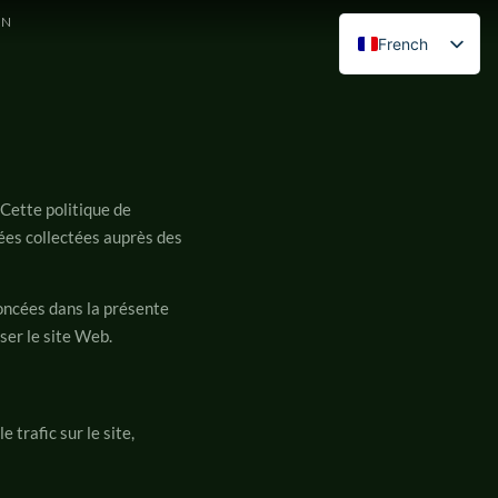
ON
French
English
Spanish
German
Italian
Cette politique de
Portuguese
nées collectées auprès des
Polish
Czech
oncées dans la présente
iser le site Web.
 trafic sur le site,